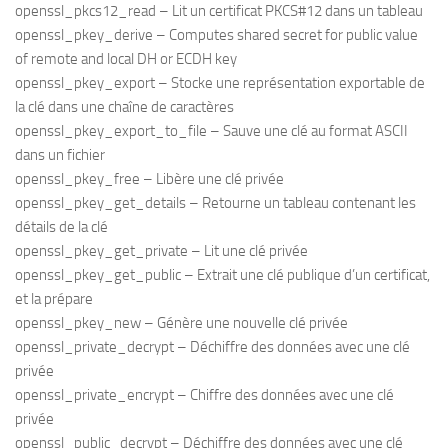
openssl_pkcs12_read – Lit un certificat PKCS#12 dans un tableau
openssl_pkey_derive – Computes shared secret for public value
of remote and local DH or ECDH key
openssl_pkey_export – Stocke une représentation exportable de
la clé dans une chaîne de caractères
openssl_pkey_export_to_file – Sauve une clé au format ASCII
dans un fichier
openssl_pkey_free – Libère une clé privée
openssl_pkey_get_details – Retourne un tableau contenant les
détails de la clé
openssl_pkey_get_private – Lit une clé privée
openssl_pkey_get_public – Extrait une clé publique d’un certificat,
et la prépare
openssl_pkey_new – Génère une nouvelle clé privée
openssl_private_decrypt – Déchiffre des données avec une clé
privée
openssl_private_encrypt – Chiffre des données avec une clé
privée
openssl_public_decrypt – Déchiffre des données avec une clé