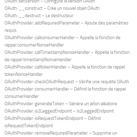
OAuth::setVersion – Configure la version OAuth
OAuth::__construct – Crée un nouvel objet OAuth
OAuth::__destruct – Le destructeur
OAuthProvider::addRequiredParameter – Ajoute des paramètres
requis
OAuthProvider::callconsumerHandler – Appelle la fonction de
rappel consumerNonceHandler
OAuthProvider::callTimestampNonceHandler – Appelle la fonction
de rappel timestampNonceHandler
OAuthProvider::calltokenHandler – Appelle la fonction de rappel
tokenNonceHandler
OAuthProvider::checkOAuthRequest – Vérifie une requête OAuth
OAuthProvider::consumerHandler – Définit la fonction de rappel
consumerHandler
OAuthProvider::generateToken – Génère un jeton aléatoire
OAuthProvider::is2LeggedEndpoint – is2LeggedEndpoint
OAuthProvider::isRequestTokenEndpoint – Définit
isRequestTokenEndpoint
OAuthProvider::removeRequiredParameter – Supprime un