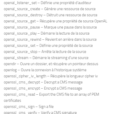
openal_listener_set – Définie une propriété d’auditeur
openal_source_create – Génère une ressource de source
openal_source_destroy – Détruit une ressource de source
openal_source_get – Récupère une propriété de source OpenAL
openal_source_pause – Marque une pause dans la source
openal_source_play – Démarre la lecture de la source
openal_source_rewind – Revient en arrière dans la source
openal_source_set – Définie une propriété de la source
openal_source_stop – Arrête la lecture de la source
openal_stream – Démarre le streaming d’une source
opendir – Ouvre un dossier, et récupère un pointeur dessus
openlog – Ouvre la connexion à l’historique système
openssl_cipher_iv_length – Récupère la longueur cipher iv
openssl_cms_decrypt – Decrypt a CMS message
openssl_cms_encrypt – Encrypt a CMS message
openssl_cms_read – Export the CMS file to an array of PEM
certificates
openssl_cms_sign – Sign a file
openssl_cms_verify – Verify a CMS signature