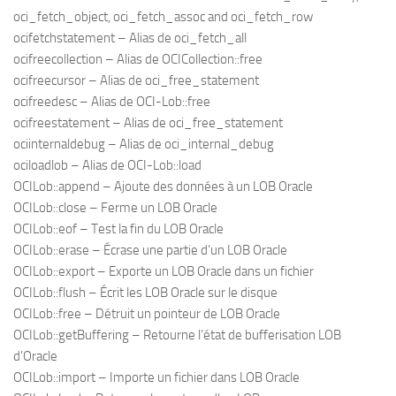
oci_fetch_object, oci_fetch_assoc and oci_fetch_row
ocifetchstatement – Alias de oci_fetch_all
ocifreecollection – Alias de OCICollection::free
ocifreecursor – Alias de oci_free_statement
ocifreedesc – Alias de OCI-Lob::free
ocifreestatement – Alias de oci_free_statement
ociinternaldebug – Alias de oci_internal_debug
ociloadlob – Alias de OCI-Lob::load
OCILob::append – Ajoute des données à un LOB Oracle
OCILob::close – Ferme un LOB Oracle
OCILob::eof – Test la fin du LOB Oracle
OCILob::erase – Écrase une partie d’un LOB Oracle
OCILob::export – Exporte un LOB Oracle dans un fichier
OCILob::flush – Écrit les LOB Oracle sur le disque
OCILob::free – Détruit un pointeur de LOB Oracle
OCILob::getBuffering – Retourne l’état de bufferisation LOB
d’Oracle
OCILob::import – Importe un fichier dans LOB Oracle