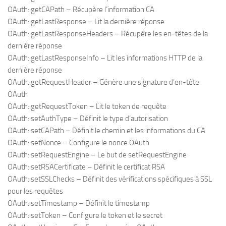
OAuth::getCAPath – Récupère l’information CA
OAuth::getLastResponse – Lit la dernière réponse
OAuth::getLastResponseHeaders – Récupère les en-têtes de la
dernière réponse
OAuth::getLastResponseInfo – Lit les informations HTTP de la
dernière réponse
OAuth::getRequestHeader – Génère une signature d’en-tête
OAuth
OAuth::getRequestToken – Lit le token de requête
OAuth::setAuthType – Définit le type d’autorisation
OAuth::setCAPath – Définit le chemin et les informations du CA
OAuth::setNonce – Configure le nonce OAuth
OAuth::setRequestEngine – Le but de setRequestEngine
OAuth::setRSACertificate – Définit le certificat RSA
OAuth::setSSLChecks – Définit des vérifications spécifiques à SSL
pour les requêtes
OAuth::setTimestamp – Définit le timestamp
OAuth::setToken – Configure le token et le secret