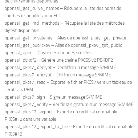
de chiffrements disponibles
openssl_get_curve_names – Récupère la liste des noms de
courbes disponibles pour ECC
openssl_get_md_methods – Récupère la liste des méthodes
digest disponibles
openssl_get_privatekey – Alias de openssl_pkey_get_private
openssl_get_publickey – Alias de openssl_pkey_get_public
openssl_open – Ouvre des données scellées
openssl_pbkdf2 – Génère une chaîne PKCS5 v2 PBKDF2
openssl_pkcs7_decrypt – Déchiffre un message S/MIME
openssl_pkcs7_encrypt – Chiffre un message S/MIME
openssl_pkcs7_read – Exporte le fichier PKCS7 vers un tableau de
certificats PEM
openssl_pkcs7_sign – Signe un message S/MIME
openssl_pkcs7_verify – Vérifie la signature d’un message S/MIME
openssl_pkcs12_export – Exporte un certificat compatible
PKCS#12 dans une variable
openssl_pkcs12_export_to_file – Exporte un certificat compatible
PKCS#12