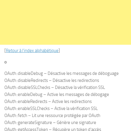
[
Retour à l’index alphabétique
]
o
OAuth::disableDebug – Désactive les messages de déboguage
OAuth::disableRedirects – Désactive les redirections
OAuth::disableSSLChecks – Désactive la vérification SSL
OAuth::enableDebug – Active les messages de débogage
OAuth::enableRedirects – Active les redirections
OAuth::enableSSLChecks – Active la vérification SSL
OAuth::fetch – Lit une ressource protégée par OAuth
OAuth::generateSignature – Génère une signature
OAuth::getAccessToken – Récupère un token d’accès