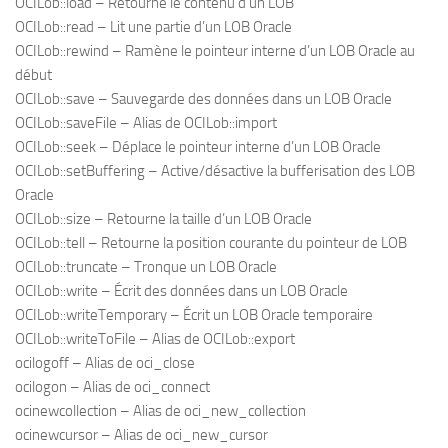
OCILob::load – Retourne le contenu d’un LOB
OCILob::read – Lit une partie d’un LOB Oracle
OCILob::rewind – Ramène le pointeur interne d’un LOB Oracle au
début
OCILob::save – Sauvegarde des données dans un LOB Oracle
OCILob::saveFile – Alias de OCILob::import
OCILob::seek – Déplace le pointeur interne d’un LOB Oracle
OCILob::setBuffering – Active/désactive la bufferisation des LOB
Oracle
OCILob::size – Retourne la taille d’un LOB Oracle
OCILob::tell – Retourne la position courante du pointeur de LOB
OCILob::truncate – Tronque un LOB Oracle
OCILob::write – Écrit des données dans un LOB Oracle
OCILob::writeTemporary – Écrit un LOB Oracle temporaire
OCILob::writeToFile – Alias de OCILob::export
ocilogoff – Alias de oci_close
ocilogon – Alias de oci_connect
ocinewcollection – Alias de oci_new_collection
ocinewcursor – Alias de oci_new_cursor