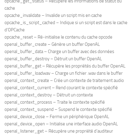
opcache_get_status – Récupère les informations de statut du
cache
opcache_invalidate – Invalide un script mis en cache
opcache_is_script_cached – Indique si un script est dans le cache
d’OPCache
opcache_reset – Ré-initialise le contenu du cache opcode
openal_buffer_create – Génère un buffer OpenAL
openal_buffer_data – Charge un buffer avec des données
openal_buffer_destroy – Détruit un buffer OpenAL
openal_buffer_get – Récupère les propriétés du buffer OpenAL
openal_buffer_loadwav – Charge un fichier .wav dans le buffer
openal_context_create – Crée un contexte de traitement audio
openal_context_current – Rend courant le contexte spécifié
openal_context_destroy – Détruit un contexte
openal_context_process – Traite le contexte spécifié
openal_context_suspend – Suspend le contexte spécifié
openal_device_close – Ferme un périphérique OpenAL
openal_device_open – Initialise une interface audio OpenAL
openal_listener_get – Récupère une propriété d’auditeur