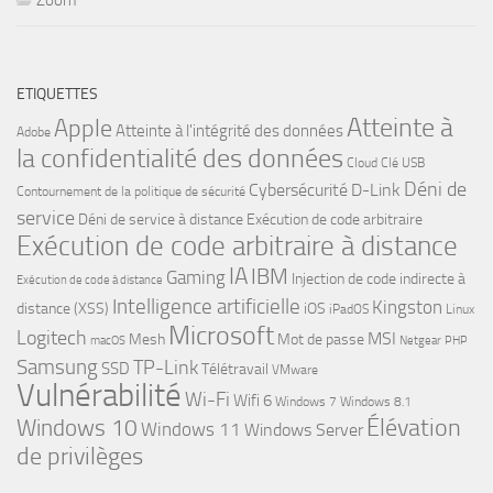
Zoom
ETIQUETTES
Atteinte à
Apple
Atteinte à l'intégrité des données
Adobe
la confidentialité des données
Cloud
Clé USB
Déni de
Cybersécurité
D-Link
Contournement de la politique de sécurité
service
Déni de service à distance
Exécution de code arbitraire
Exécution de code arbitraire à distance
IA
IBM
Gaming
Injection de code indirecte à
Exécution de code à distance
Intelligence artificielle
Kingston
distance (XSS)
iOS
iPadOS
Linux
Microsoft
Logitech
MSI
Mesh
Mot de passe
macOS
Netgear
PHP
Samsung
TP-Link
SSD
Télétravail
VMware
Vulnérabilité
Wi-Fi
Wifi 6
Windows 7
Windows 8.1
Windows 10
Élévation
Windows 11
Windows Server
de privilèges