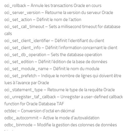
oci_rollback – Annule les transactions Oracle en cours
oci_server_version – Retourne la version du serveur Oracle
oci_set_action – Définit le nom de l’action
oci_set_call_timeout – Sets a millisecond timeout for database
calls
oci_set_client_identifier – Définit l’identifiant du client
oci_set_client_info – Définit l’information concernant le client
oci_set_db_operation – Sets the database operation
oci_set_edition – Définit l’édition de la base de données
oci_set_module_name – Définit le nom du module
oci_set_prefetch – Indique le nombre de lignes qui doivent être
lues à l’avance par Oracle
oci_statement_type – Retourne le type de la requête Oracle
oci_unregister_taf_callback – Unregister a user-defined callback
function for Oracle Database TAF
octdec – Conversion d’octal en décimal
odbc_autocommit – Active le mode d’autovalidation
odbc_binmode – Modifie la gestion des colonnes de données