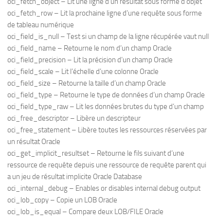
oci_fetch_object – Lit une ligne d’un résultat sous forme d’objet
oci_fetch_row – Lit la prochaine ligne d’une requête sous forme
de tableau numérique
oci_field_is_null – Test si un champ de la ligne récupérée vaut null
oci_field_name – Retourne le nom d’un champ Oracle
oci_field_precision – Lit la précision d’un champ Oracle
oci_field_scale – Lit l’échelle d’une colonne Oracle
oci_field_size – Retourne la taille d’un champ Oracle
oci_field_type – Retourne le type de données d’un champ Oracle
oci_field_type_raw – Lit les données brutes du type d’un champ
oci_free_descriptor – Libère un descripteur
oci_free_statement – Libère toutes les ressources réservées par
un résultat Oracle
oci_get_implicit_resultset – Retourne le fils suivant d’une
ressource de requête depuis une ressource de requête parent qui
a un jeu de résultat implicite Oracle Database
oci_internal_debug – Enables or disables internal debug output
oci_lob_copy – Copie un LOB Oracle
oci_lob_is_equal – Compare deux LOB/FILE Oracle