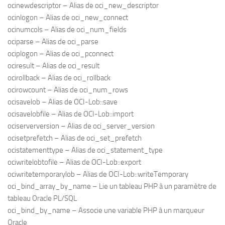
ocinewdescriptor – Alias de oci_new_descriptor
ocinlogon – Alias de oci_new_connect
ocinumcols – Alias de oci_num_fields
ociparse – Alias de oci_parse
ociplogon – Alias de oci_pconnect
ociresult – Alias de oci_result
ocirollback – Alias de oci_rollback
ocirowcount – Alias de oci_num_rows
ocisavelob – Alias de OCI-Lob::save
ocisavelobfile – Alias de OCI-Lob::import
ociserverversion – Alias de oci_server_version
ocisetprefetch – Alias de oci_set_prefetch
ocistatementtype – Alias de oci_statement_type
ociwritelobtofile – Alias de OCI-Lob::export
ociwritetemporarylob – Alias de OCI-Lob::writeTemporary
oci_bind_array_by_name – Lie un tableau PHP à un paramètre de
tableau Oracle PL/SQL
oci_bind_by_name – Associe une variable PHP à un marqueur
Oracle