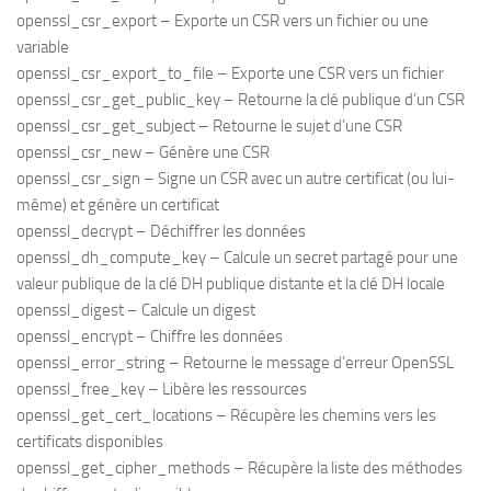
openssl_csr_export – Exporte un CSR vers un fichier ou une
variable
openssl_csr_export_to_file – Exporte une CSR vers un fichier
openssl_csr_get_public_key – Retourne la clé publique d’un CSR
openssl_csr_get_subject – Retourne le sujet d’une CSR
openssl_csr_new – Génère une CSR
openssl_csr_sign – Signe un CSR avec un autre certificat (ou lui-
même) et génère un certificat
openssl_decrypt – Déchiffrer les données
openssl_dh_compute_key – Calcule un secret partagé pour une
valeur publique de la clé DH publique distante et la clé DH locale
openssl_digest – Calcule un digest
openssl_encrypt – Chiffre les données
openssl_error_string – Retourne le message d’erreur OpenSSL
openssl_free_key – Libère les ressources
openssl_get_cert_locations – Récupère les chemins vers les
certificats disponibles
openssl_get_cipher_methods – Récupère la liste des méthodes