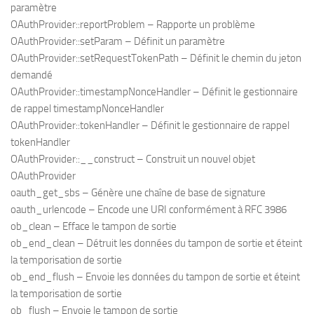
paramètre
OAuthProvider::reportProblem – Rapporte un problème
OAuthProvider::setParam – Définit un paramètre
OAuthProvider::setRequestTokenPath – Définit le chemin du jeton
demandé
OAuthProvider::timestampNonceHandler – Définit le gestionnaire
de rappel timestampNonceHandler
OAuthProvider::tokenHandler – Définit le gestionnaire de rappel
tokenHandler
OAuthProvider::__construct – Construit un nouvel objet
OAuthProvider
oauth_get_sbs – Génère une chaîne de base de signature
oauth_urlencode – Encode une URI conformément à RFC 3986
ob_clean – Efface le tampon de sortie
ob_end_clean – Détruit les données du tampon de sortie et éteint
la temporisation de sortie
ob_end_flush – Envoie les données du tampon de sortie et éteint
la temporisation de sortie
ob_flush – Envoie le tampon de sortie