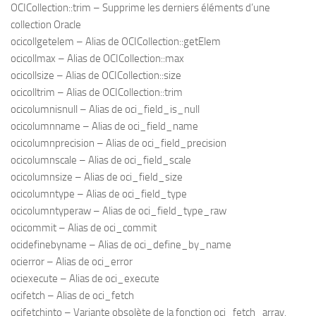
OCICollection::trim – Supprime les derniers éléments d’une
collection Oracle
ocicollgetelem – Alias de OCICollection::getElem
ocicollmax – Alias de OCICollection::max
ocicollsize – Alias de OCICollection::size
ocicolltrim – Alias de OCICollection::trim
ocicolumnisnull – Alias de oci_field_is_null
ocicolumnname – Alias de oci_field_name
ocicolumnprecision – Alias de oci_field_precision
ocicolumnscale – Alias de oci_field_scale
ocicolumnsize – Alias de oci_field_size
ocicolumntype – Alias de oci_field_type
ocicolumntyperaw – Alias de oci_field_type_raw
ocicommit – Alias de oci_commit
ocidefinebyname – Alias de oci_define_by_name
ocierror – Alias de oci_error
ociexecute – Alias de oci_execute
ocifetch – Alias de oci_fetch
ocifetchinto – Variante obsolète de la fonction oci_fetch_array,