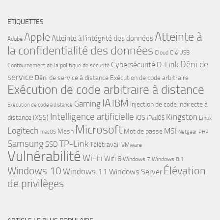
ETIQUETTES
Atteinte à
Apple
Atteinte à l'intégrité des données
Adobe
la confidentialité des données
Cloud
Clé USB
Déni de
Cybersécurité
D-Link
Contournement de la politique de sécurité
service
Déni de service à distance
Exécution de code arbitraire
Exécution de code arbitraire à distance
IA
IBM
Gaming
Injection de code indirecte à
Exécution de code à distance
Intelligence artificielle
Kingston
distance (XSS)
iOS
iPadOS
Linux
Microsoft
Logitech
MSI
Mesh
Mot de passe
macOS
Netgear
PHP
Samsung
TP-Link
SSD
Télétravail
VMware
Vulnérabilité
Wi-Fi
Wifi 6
Windows 7
Windows 8.1
Windows 10
Élévation
Windows 11
Windows Server
de privilèges