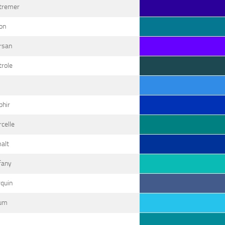
tremer
on
rsan
trole
phir
celle
alt
fany
rquin
um