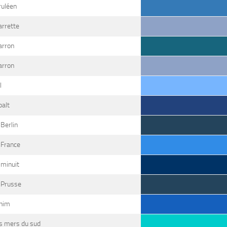
ruléen
arrette
arron
arron
l
balt
Berlin
 France
 minuit
 Prusse
nim
s mers du sud