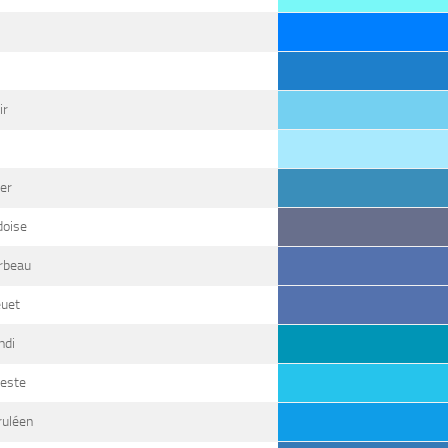
ir
er
doise
rbeau
euet
ndi
leste
ruléen