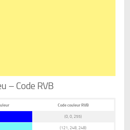
leu – Code RVB
ouleur
Code couleur RVB
(0, 0, 255)
(121, 248, 248)