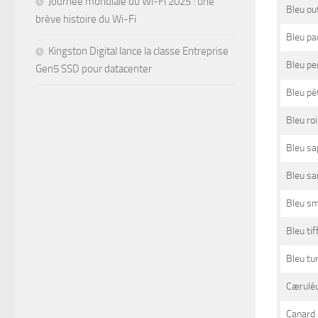
Journée mondiale du Wi-Fi 2025 : une
Bleu ou
brève histoire du Wi-Fi
Bleu pa
Kingston Digital lance la classe Entreprise
Bleu pe
Gen5 SSD pour datacenter
Bleu pé
Bleu roi
Bleu sa
Bleu sar
Bleu sm
Bleu tif
Bleu tu
Cærulé
Canard