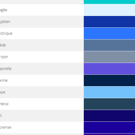
agée
yptien
ctrique
ède
rizon
jorelle
rine
aya
néral
t
tremer