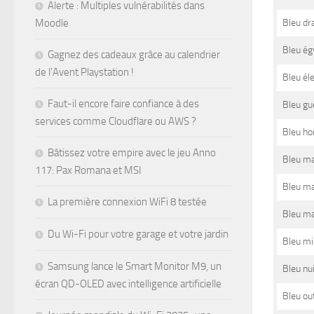
Alerte : Multiples vulnérabilités dans
Bleu dr
Moodle
Bleu ég
Gagnez des cadeaux grâce au calendrier
de l’Avent Playstation !
Bleu éle
Faut-il encore faire confiance à des
Bleu gu
services comme Cloudflare ou AWS ?
Bleu ho
Bâtissez votre empire avec le jeu Anno
Bleu ma
117: Pax Romana et MSI
Bleu ma
La première connexion WiFi 8 testée
Bleu m
Du Wi-Fi pour votre garage et votre jardin
Bleu mi
Samsung lance le Smart Monitor M9, un
Bleu nui
écran QD-OLED avec intelligence artificielle
Bleu ou