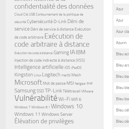
confidentialité des données
Azur
Cloud
Clé USB
Contournement de la politique de
Azur
Déni de
Cybersécurité
D-Link
sécurité
service
Déni de service à distance
Exécution
Azur cla
Exécution de
de code arbitraire
code arbitraire à distance
Azurin
IA
IBM
Gaming
Exécution de code à distance
Bleu aci
Injection de code indirecte à distance (XSS)
Bleu ar
Intelligence artificielle
iOS
iPadOS
Logitech
Kingston
Mesh
Linux
macOS
Bleu ba
Microsoft
MSI
Mot de passe
Netgear
PHP
Bleu bl
Samsung
TP-Link
SSD
Télétravail
VMware
Vulnérabilité
Wi-Fi
Bleu bo
Wifi 6
Windows 10
Windows 7
Windows 8.1
Bleu cé
Windows 11
Windows Server
Élévation de privilèges
Bleu cé