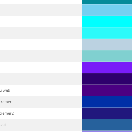
du web
tremer
tremer2
zuli