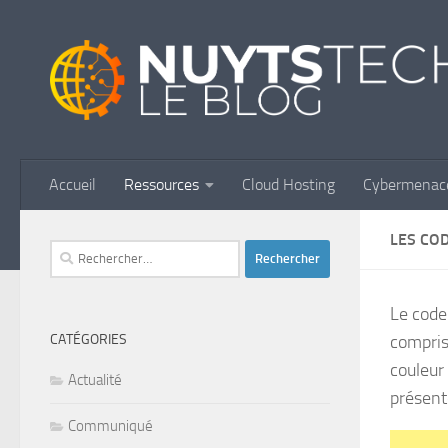
Skip to content
Accueil
Ressources
Cloud Hosting
Cybermenac
LES CO
Rechercher :
Le code
CATÉGORIES
compris
couleur
Actualité
présent
Communiqué