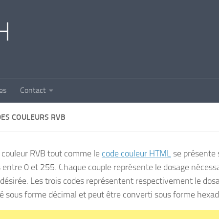
es
Contact
DES COULEURS RVB
 couleur RVB tout comme le
code couleur HTML
se présente s
 entre 0 et 255. Chaque couple représente le dosage nécessa
 désirée. Les trois codes représentent respectivement le dosa
é sous forme décimal et peut être converti sous forme hexadé