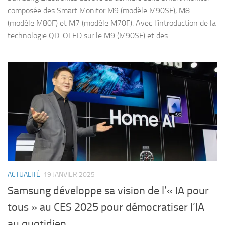
composée des Smart Monitor M9 (modèle M90SF), M8
(modèle M80F) et M7 (modèle M70F). Avec l’introduction de la
technologie QD-OLED sur le M9 (M90SF) et des...
ACTUALITÉ
19 JANVIER 2025
Samsung développe sa vision de l’« IA pour
tous » au CES 2025 pour démocratiser l’IA
au quotidien