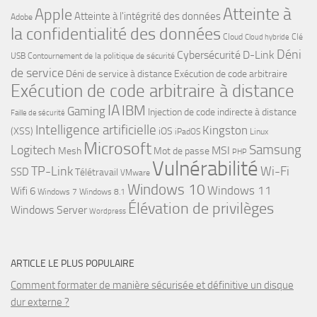
Atteinte à
Apple
Atteinte à l'intégrité des données
Adobe
la confidentialité des données
Cloud
Clé
Cloud hybride
Déni
Cybersécurité
D-Link
USB
Contournement de la politique de sécurité
de service
Déni de service à distance
Exécution de code arbitraire
Exécution de code arbitraire à distance
IA
IBM
Gaming
Injection de code indirecte à distance
Faille de sécurité
Intelligence artificielle
Kingston
(XSS)
iOS
iPadOS
Linux
Microsoft
Samsung
Logitech
MSI
Mesh
Mot de passe
PHP
Vulnérabilité
TP-Link
Wi-Fi
SSD
Télétravail
VMware
Windows 10
Windows 11
Wifi 6
Windows 7
Windows 8.1
Élévation de privilèges
Windows Server
Wordpress
ARTICLE LE PLUS POPULAIRE
Comment formater de manière sécurisée et définitive un disque
dur externe ?