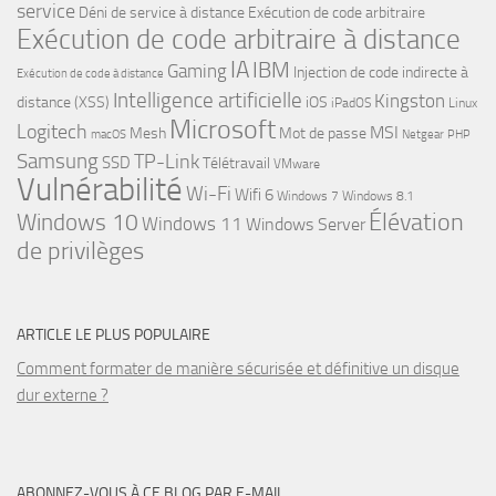
service
Déni de service à distance
Exécution de code arbitraire
Exécution de code arbitraire à distance
IA
IBM
Gaming
Injection de code indirecte à
Exécution de code à distance
Intelligence artificielle
Kingston
distance (XSS)
iOS
iPadOS
Linux
Microsoft
Logitech
MSI
Mesh
Mot de passe
macOS
Netgear
PHP
Samsung
TP-Link
SSD
Télétravail
VMware
Vulnérabilité
Wi-Fi
Wifi 6
Windows 7
Windows 8.1
Windows 10
Élévation
Windows 11
Windows Server
de privilèges
ARTICLE LE PLUS POPULAIRE
Comment formater de manière sécurisée et définitive un disque
dur externe ?
ABONNEZ-VOUS À CE BLOG PAR E-MAIL.