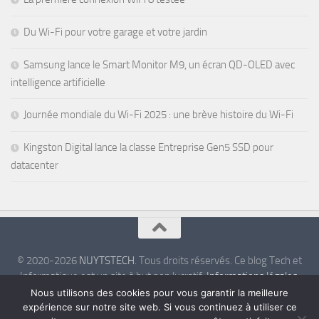
Du Wi-Fi pour votre garage et votre jardin
Samsung lance le Smart Monitor M9, un écran QD-OLED avec
intelligence artificielle
Journée mondiale du Wi-Fi 2025 : une brève histoire du Wi-Fi
Kingston Digital lance la classe Entreprise Gen5 SSD pour
datacenter
© 2020-2026
NUYTSTECH
. Tous droits réservés. Ce blog Tech et
Informatique est un site à but non lucratif.
Informations légales
.
Politique de confidentialité
.
Nous utilisons des cookies pour vous garantir la meilleure
expérience sur notre site web. Si vous continuez à utiliser ce