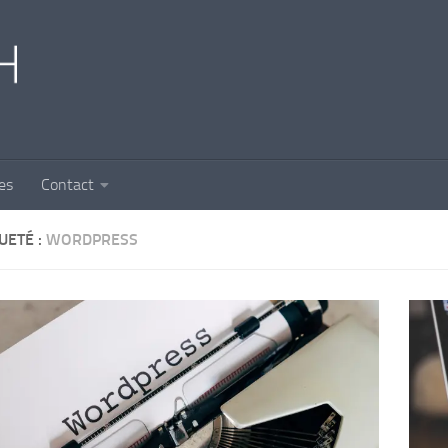
es
Contact
UETÉ :
WORDPRESS