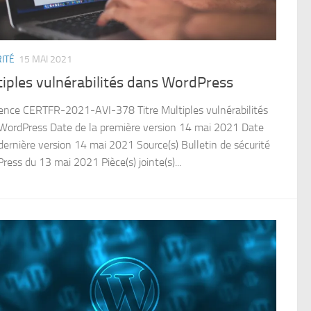
ITÉ
15 MAI 2021
iples vulnérabilités dans WordPress
ence CERTFR-2021-AVI-378 Titre Multiples vulnérabilités
WordPress Date de la première version 14 mai 2021 Date
 dernière version 14 mai 2021 Source(s) Bulletin de sécurité
ress du 13 mai 2021 Pièce(s) jointe(s)...