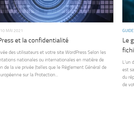
10 MAI 2021
GUIDE
ess et la confidentialité
Le g
fic
ivée des utilisateurs et votre site WordPress Selon les
tations nationales ou internationales en matière de
L’un 
on de la vie privée (telles que le Règlement Général de
est sa
Européenne sur la Protection...
du ré
de vot