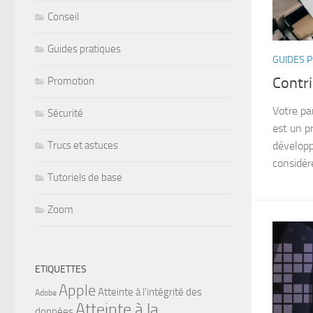
Conseil
Guides pratiques
GUIDES 
Contr
Promotion
Votre pa
Sécurité
est un pr
dévelop
Trucs et astuces
considér
Tutoriels de base
Zoom
ETIQUETTES
Apple
Atteinte à l'intégrité des
Adobe
Atteinte à la
données