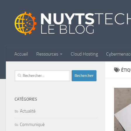
Skip to content
Accueil
Ressources
Cloud Hosting
Cybermenac
ÉTIQ
Rechercher :
CATÉGORIES
Actualité
Communiqué