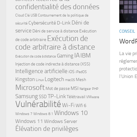
confidentialité des données
Cloud
Clé USB
Contournement de la politique de
Déni de
Cybersécurité
D-Link
sécurité
service
Déni de service à distance
Exécution
CONSEIL
Exécution de
de code arbitraire
WordPr
code arbitraire à distance
La vie pr
IA
IBM
Gaming
Exécution de code à distance
réglemen
Injection de code indirecte à distance (XSS)
protecti
Intelligence artificielle
iOS
iPadOS
l’Union 
Logitech
Kingston
Mesh
Linux
macOS
Microsoft
MSI
Mot de passe
Netgear
PHP
Samsung
TP-Link
SSD
Télétravail
VMware
Vulnérabilité
Wi-Fi
Wifi 6
Windows 10
Windows 7
Windows 8.1
Windows 11
Windows Server
Élévation de privilèges